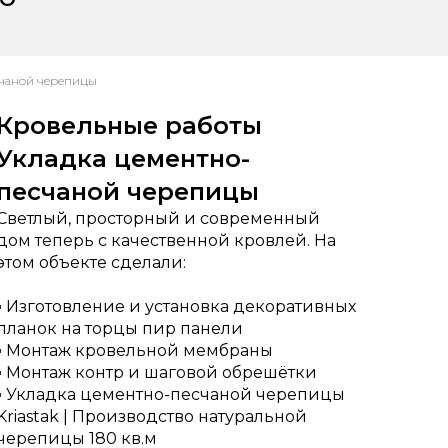
счаной черепицы
Кровельные работы
Укладка цементно-
песчаной черепицы
Светлый, просторный и современный
дом теперь с качественной кровлей. На
этом объекте сделали:
▪ Изготовление и установка декоративных
планок на торцы пир панели
▪ Монтаж кровельной мембраны
▪ Монтаж контр и шаговой обрешётки
▪ Укладка цементно-песчаной черепицы
Kriastak | Производство натуральной
черепицы 180 кв.м