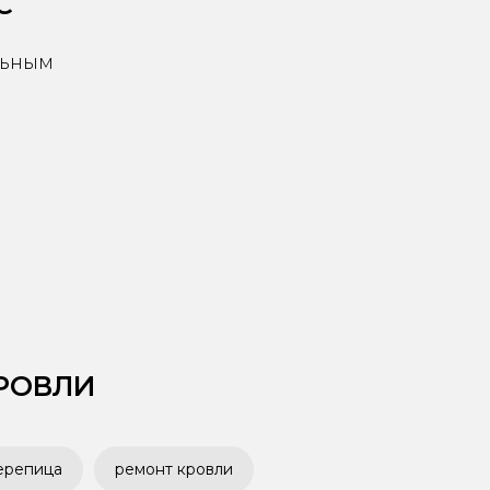
С
льным
РОВЛИ
ерепица
ремонт кровли