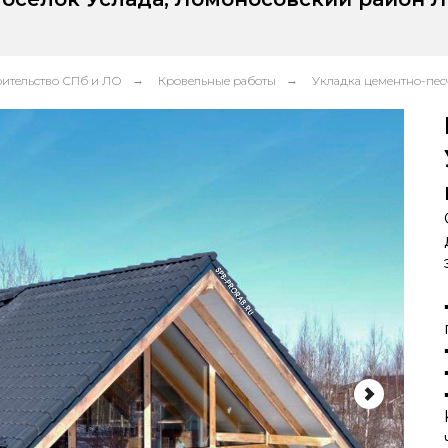
оительство СПб и ЛО
→
Кровельные работы
→
Укладка цементно-пе