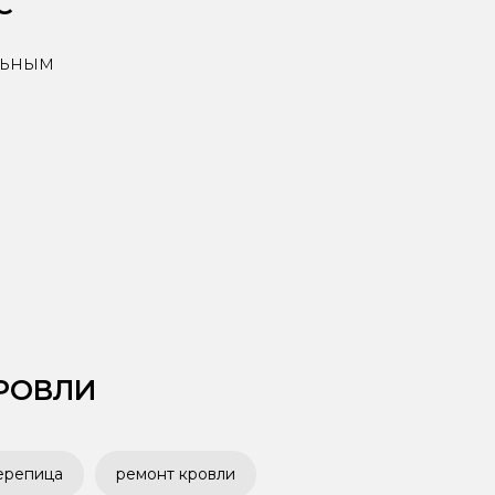
С
льным
РОВЛИ
ерепица
ремонт кровли