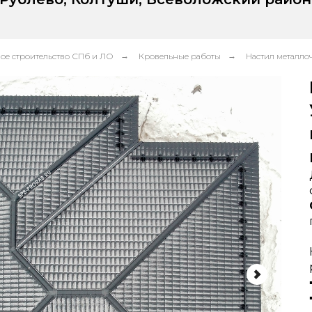
ое строительство СПб и ЛО
→
Кровельные работы
→
Настил металл